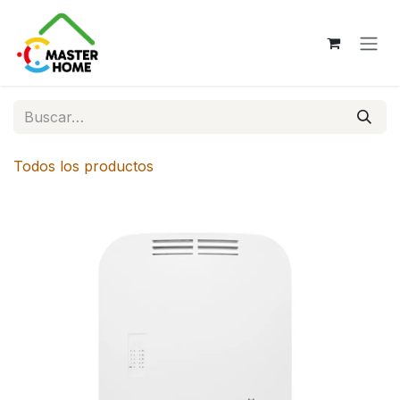
Ir al contenido
Todos los productos