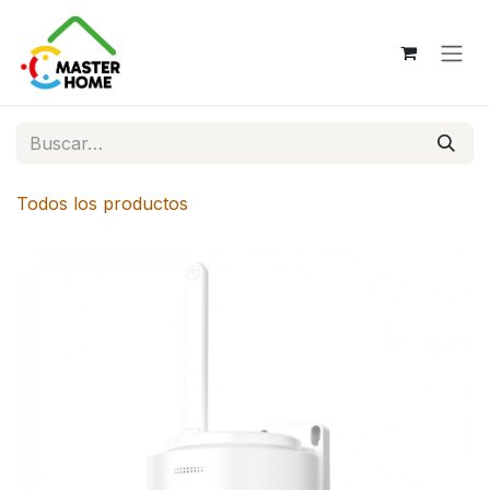
Ir al contenido
Todos los productos