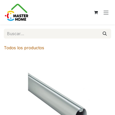
Ir al contenido
Todos los productos