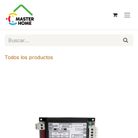
Ir al contenido
Todos los productos