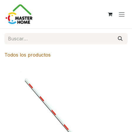
Ir al contenido
Todos los productos