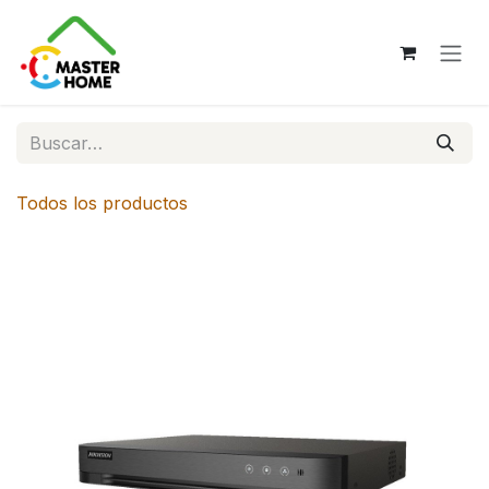
Ir al contenido
Todos los productos