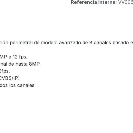
Referencia interna:
VV00
ección perimetral de modelo avanzado de 8 canales basado 
5MP a 12 fps.
anal de hasta 8MP.
0fps.
/CVBS/IP)
dos los canales.