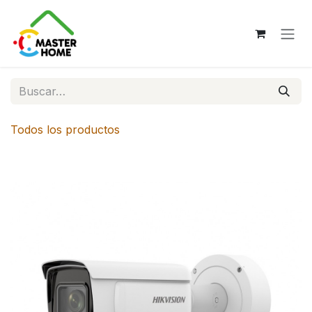
Ir al contenido
Todos los productos