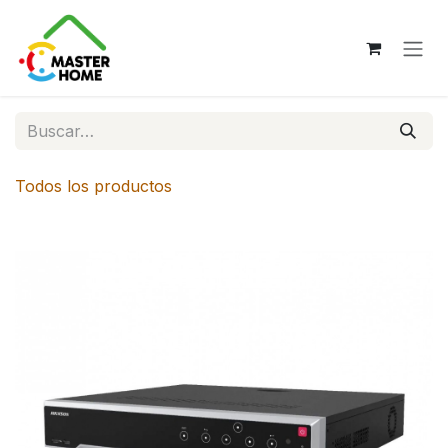
Ir al contenido
Todos los productos