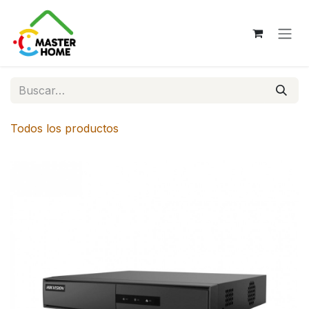
Ir al contenido
Todos los productos