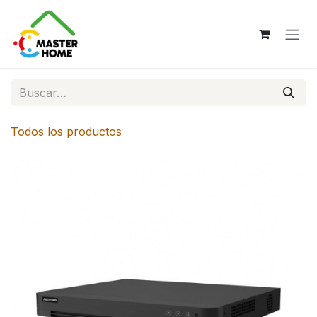
Ir al contenido
Todos los productos