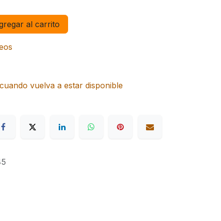
regar al carrito
seos
cuando vuelva a estar disponible
45