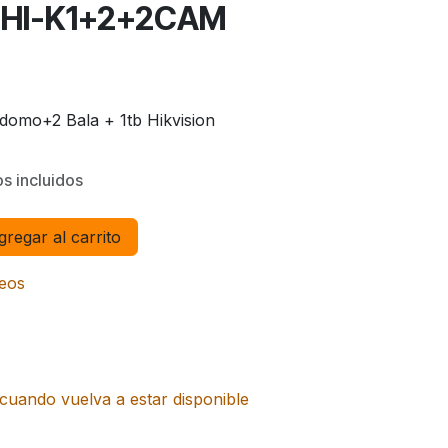
GHI-K1+2+2CAM
domo+2 Bala + 1tb Hikvision
s incluidos
regar al carrito
seos
cuando vuelva a estar disponible