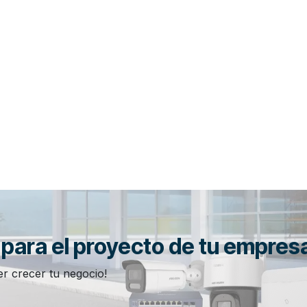
n para el proyecto de tu empres
r crecer tu negocio!