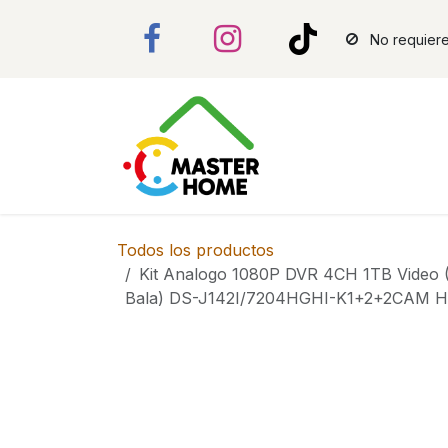
Ir al contenido
No requiere
Todos los productos
Kit Analogo 1080P DVR 4CH 1TB Video
Bala) DS-J142I/7204HGHI-K1+2+2CAM Hi