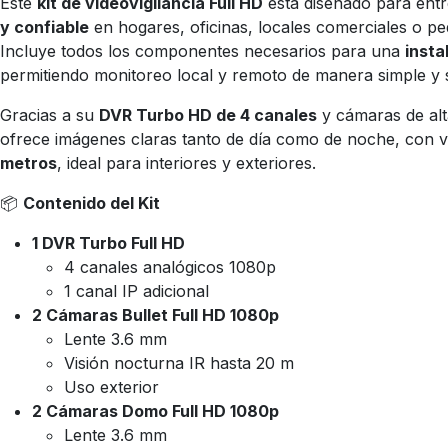
Este
kit de videovigilancia Full HD
está diseñado para ent
y confiable
en hogares, oficinas, locales comerciales o pe
Incluye todos los componentes necesarios para una
insta
permitiendo monitoreo local y remoto de manera simple y 
Gracias a su
DVR Turbo HD de 4 canales
y cámaras de alta
ofrece imágenes claras tanto de día como de noche, con vi
metros
, ideal para interiores y exteriores.
📦
Contenido del Kit
1 DVR Turbo Full HD
4 canales analógicos 1080p
1 canal IP adicional
2 Cámaras Bullet Full HD 1080p
Lente 3.6 mm
Visión nocturna IR hasta 20 m
Uso exterior
2 Cámaras Domo Full HD 1080p
Lente 3.6 mm