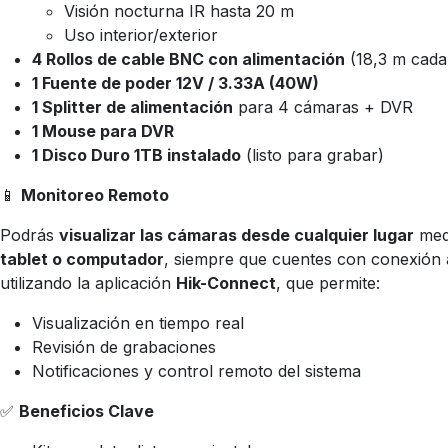
Visión nocturna IR hasta 20 m
Uso interior/exterior
4 Rollos de cable BNC con alimentación
(18,3 m cada
1 Fuente de poder 12V / 3.33A (40W)
1 Splitter de alimentación
para 4 cámaras + DVR
1 Mouse para DVR
1 Disco Duro 1TB instalado
(listo para grabar)
📱
Monitoreo Remoto
Podrás
visualizar las cámaras desde cualquier lugar
med
tablet o computador
, siempre que cuentes con conexión a
utilizando la aplicación
Hik-Connect
, que permite:
Visualización en tiempo real
Revisión de grabaciones
Notificaciones y control remoto del sistema
✅
Beneficios Clave