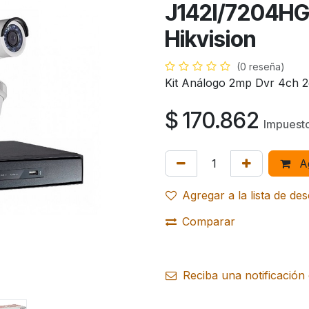
J142I/7204H
Hikvision
(0 reseña)
Kit Análogo 2mp Dvr 4ch 2
$
170.862
Impuesto
Ag
Agregar a la lista de de
Comparar
Reciba una notificación 