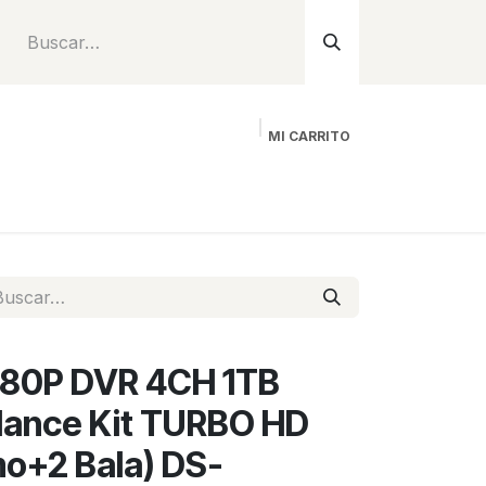
MI CARRITO
Inicio
Tienda
Instalación
Proyecto
1080P DVR 4CH 1TB
llance Kit TURBO HD
o+2 Bala) DS-