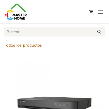
Ir al contenido
Todos los productos