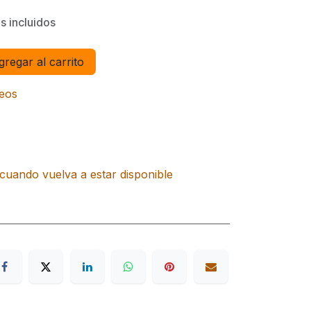
s incluidos
regar al carrito
seos
cuando vuelva a estar disponible