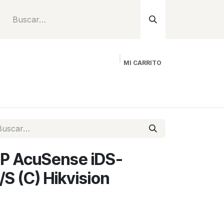
MI CARRITO
Inicio
Tienda
Instalación
Proyecto
P AcuSense iDS-
 (C) Hikvision