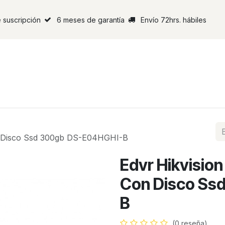
 suscripción
6 meses de garantía
Envío 72hrs. hábiles
on Disco Ssd 300gb DS-E04HGHI-B
Edvr Hikvision
Con Disco Ss
B
(0 reseña)