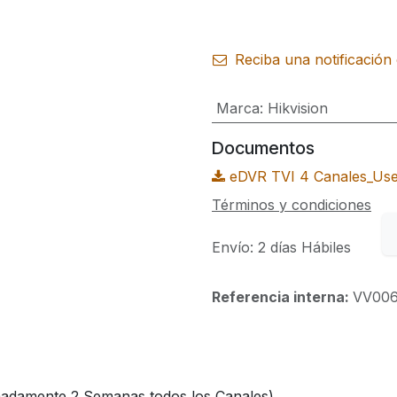
Reciba una notificación 
Marca
:
Hikvision
Documentos
eDVR TVI 4 Canales_Us
Términos y condiciones
Envío: 2 días Hábiles
Referencia interna:
VV00
damente 2 Semanas todos los Canales)