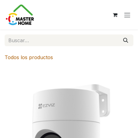
Ir al contenido
Todos los productos