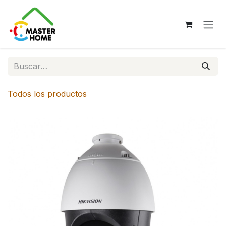
Ir al contenido
Todos los productos