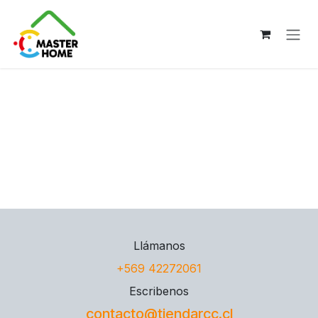
Ir al contenido
Llámanos
+569 42272061
Escribenos
contacto@tiendarcc.cl