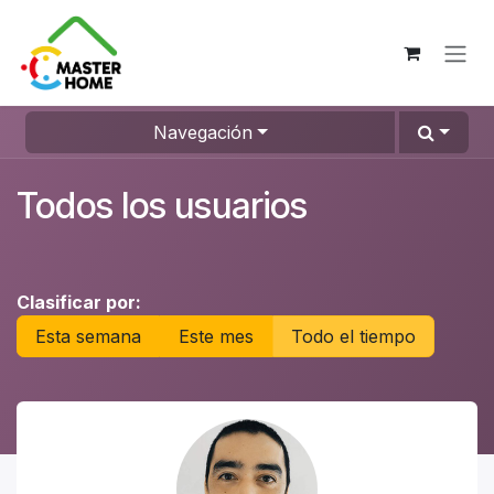
Ir al contenido
Navegación
Todos los usuarios
Clasificar por:
Esta semana
Este mes
Todo el tiempo