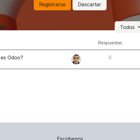
Registrarse
Descartar
da
Todos
Respuestas
 es Odoo?
0
Escribenos